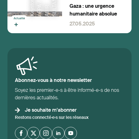
K
e
y
t
e
/
E
P
A
A
B
I
S
U
L
n
N
o
/
A
Gaza : une urgence
s
R
T
humanitaire absolue
Actualité
27.05.2025
Abonnez-vous à notre newsletter
Soyez les premier-e-s à être informé-e-s de nos
dernières actualités.
Je souhaite m'abonner
Restons connecté·e·s sur les réseaux