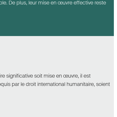
ble. De plus, leur mise en œuvre effective reste
.
 significative soit mise en œuvre, il est
is par le droit international humanitaire
,
soient