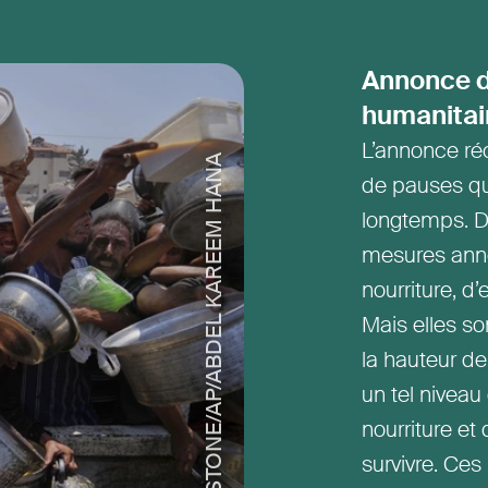
Annonce d
humanitai
L’annonce réc
KEYSTONE/AP/ABDEL KAREEM HANA
de pauses qu
longtemps. D
mesures anno
nourriture, 
Mais elles so
la hauteur de 
un tel niveau
nourriture et
survivre. Ce