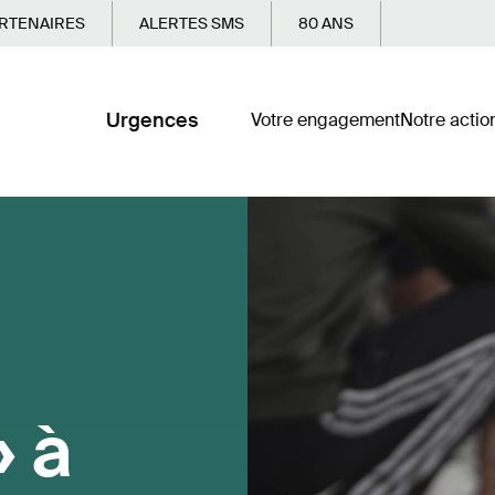
RTENAIRES
ALERTES SMS
80 ANS
Urgences
Votre engagement
Notre actio
» à