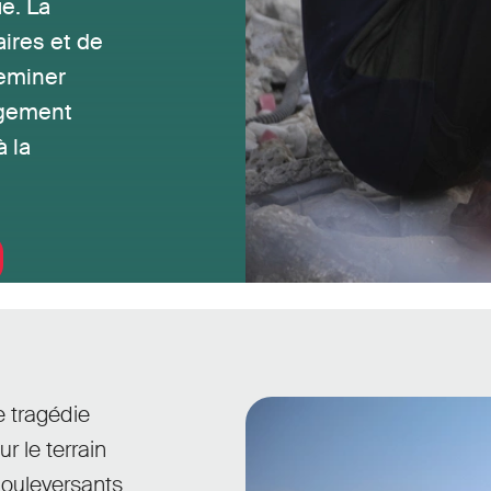
e. La
ires et de
heminer
rgement
à la
 tragédie
 le terrain
bouleversants