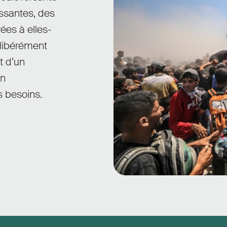
ssantes, des
ées à elles-
libérément
t d’un
on
s besoins.