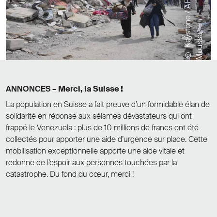
©
K
e
y
s
t
o
n
e
/
A
P
/
H
a
t
e
m
M
o
u
s
s
a
ANNONCES –
Merci, la Suisse !
La population en Suisse a fait preuve d’un formidable élan de
solidarité en réponse aux séismes dévastateurs qui ont
frappé le Venezuela : plus de 10 millions de francs ont été
collectés pour apporter une aide d’urgence sur place. Cette
mobilisation exceptionnelle apporte une aide vitale et
redonne de l’espoir aux personnes touchées par la
catastrophe. Du fond du cœur, merci !