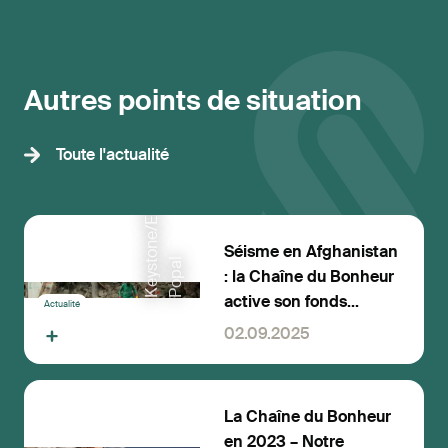
Autres points de situation
K
e
y
s
o
n
e
/
E
P
A
/
S
a
m
i
u
l
l
a
h
P
o
p
a
Toute l'actualité
Séisme en Afghanistan
t
l
: la Chaîne du Bonheur
active son fonds
Actualité
d’urgence
02.09.2025
La Chaîne du Bonheur
en 2023 – Notre