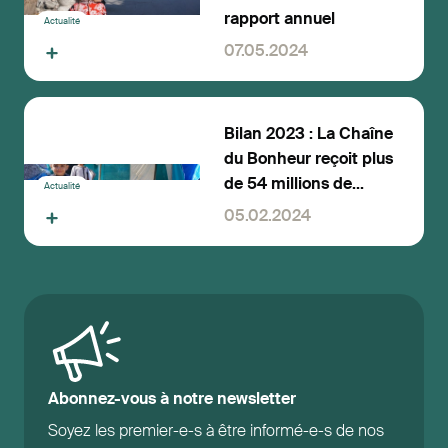
rapport annuel
Actualité
07.05.2024
Bilan 2023 : La Chaîne
du Bonheur reçoit plus
de 54 millions de
Actualité
francs pour aider les
05.02.2024
personnes vulnérables
Abonnez-vous à notre newsletter
Soyez les premier-e-s à être informé-e-s de nos