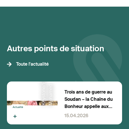
Autres points de situation
K
e
y
s
t
o
n
e
E
P
A
/
M
a
r
w
a
n
M
o
h
a
m
e
Toute l'actualité
/
d
Trois ans de guerre au
Soudan – la Chaîne du
Bonheur appelle aux
Actualité
dons
15.04.2026