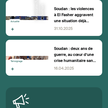
K
e
y
s
t
o
n
/
A
P
/
A
d
l
a
i
C
o
l
e
m
a
e
n
Soudan : les violences
à El Fasher aggravent
une situation déjà
Actualité
catastrophique
31.10.2025
Soudan : deux ans de
guerre, au cœur d’une
crise humanitaire sans
Témoignage
précédent
16.04.2025