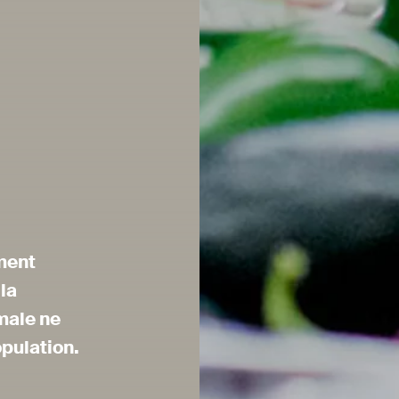
ement
la
male ne
opulation.