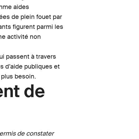
omme aides
es de plein fouet par
nts figurent parmi les
ne activité non
ui passent à travers
ns d’aide publiques et
 plus besoin.
ent de
permis de constater