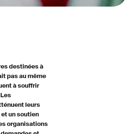
res destinées à
fait pas au même
ent à souffrir
 Les
tténuent leurs
 et un soutien
les organisations
s demandes et