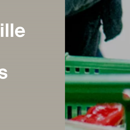
lle
s