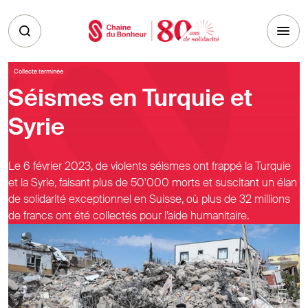
Skip to main content
Collecte terminée
Séismes en Turquie et
Syrie
Le 6 février 2023, de violents séismes ont frappé la Turquie
et la Syrie, faisant plus de 50'000 morts et suscitant un élan
de solidarité exceptionnel en Suisse, où plus de 32 millions
de francs ont été collectés pour l’aide humanitaire.