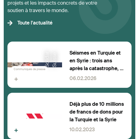
projets et les impacts concrets de votre
soutien à travers le monde.
Toute l'actualité
Séismes en Turquie et
S
o
l
i
d
r
S
u
i
s
s
a
e
en Syrie : trois ans
après la catastrophe, la
Communiqués de presse
Chaîne du Bonheur a
06.02.2026
engagé les 32 millions
de francs collectés
Déjà plus de 10 millions
de francs de dons pour
la Turquie et la Syrie
10.02.2023