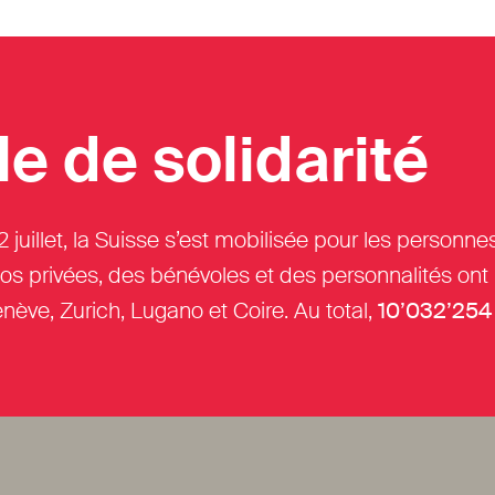
e de solidarité
 2 juillet, la Suisse s’est mobilisée pour les person
dios privées, des bénévoles et des personnalités on
nève, Zurich, Lugano et Coire. Au total,
10’032’254