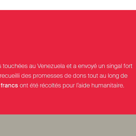
nes touchées au Venezuela et a envoyé un singal fort
t recueilli des promesses de dons tout au long de
 francs
ont été récoltés pour l’aide humanitaire.