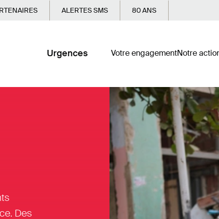
RTENAIRES
ALERTES SMS
80 ANS
Urgences
Votre engagement
Notre actio
nts
nce. Des