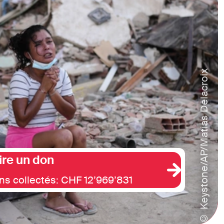
© Keystone/AP/Matias Delacroix
ire un don
ns collectés: CHF 12’969’831