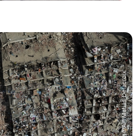
© Keystone/AP/Matias Delacroix