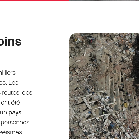
oins
lliers
es. Les
 routes, des
ont été
 un
pays
 personnes
 séismes.