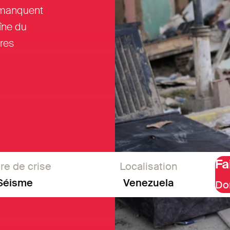
t manquent
îne du
ires
Fa
re de crise
Localisation
Séisme
Venezuela
Do