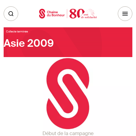
Skip to main content
Collecte terminée
Asie 2009
Début de la campagne