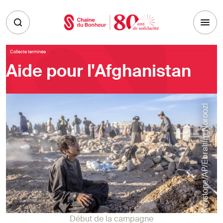
Skip to main content
Collecte terminée
Aide pour l'Afghanistan
Keystone/AP/Ebrahim Noroozi
Début de la campagne