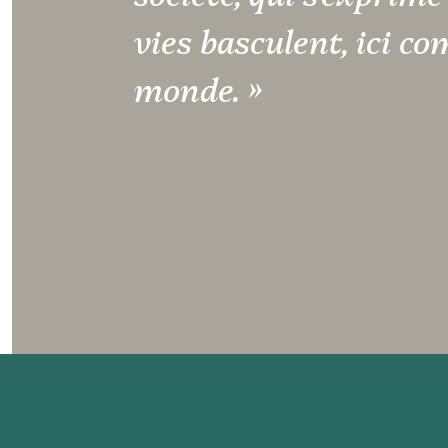
vies basculent, ici c
monde. »