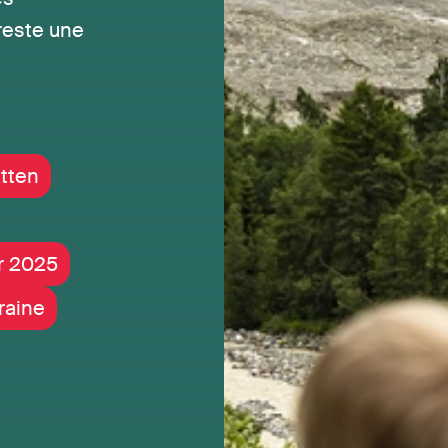
reste une
atten
r 2025
raine