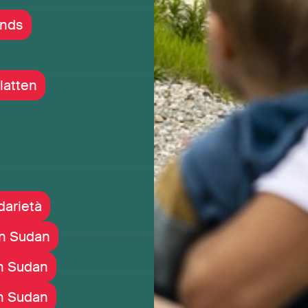
onds
Blatten
darietà
in Sudan
in Sudan
in Sudan