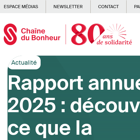
Skip to main content
ESPACE MÉDIAS
NEWSLETTER
CONTACT
PA
Actualité
Rapport annu
2025 : découv
ce que la