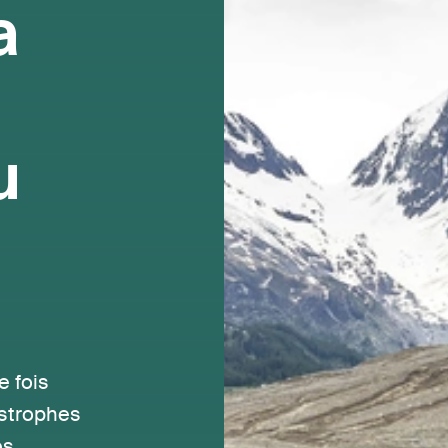
a
u
e fois
astrophes
es