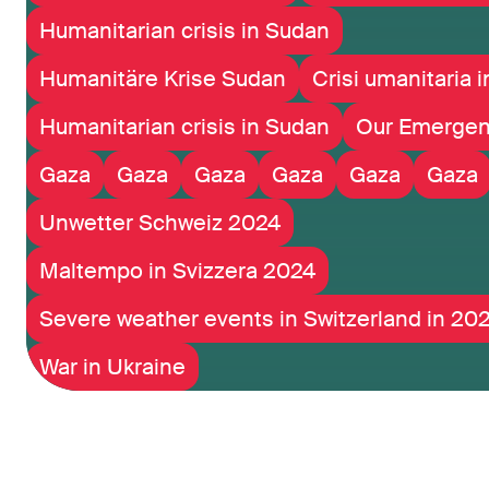
Humanitarian crisis in Sudan
Humanitäre Krise Sudan
Crisi umanitaria 
Humanitarian crisis in Sudan
Our Emergen
Gaza
Gaza
Gaza
Gaza
Gaza
Gaza
Unwetter Schweiz 2024
Maltempo in Svizzera 2024
Severe weather events in Switzerland in 20
War in Ukraine