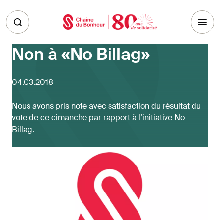
Skip to main content
Non à «No Billag»
04.03.2018
Nous avons pris note avec satisfaction du résultat du
vote de ce dimanche par rapport à l’initiative No
Billag.