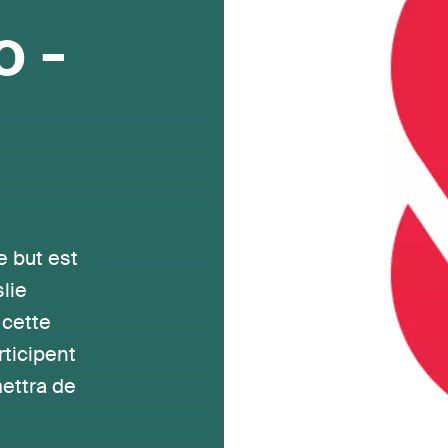
o -
but est
lie
 cette
ticipent
mettra de