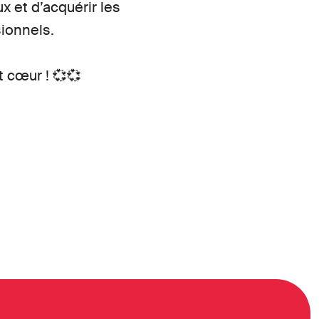
x et d’acquérir les
sionnels.
t cœur ! 💞💞