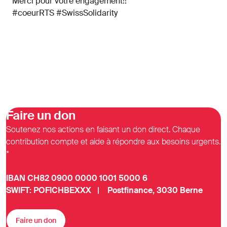
Merci pour votre engagement!!
#coeurRTS #SwissSolidarity
Faire un don
Soutenez nos actions en faisant un don direct. Chaque
contribution compte et aide à répondre aux besoins urgents.
*
IBAN CH82 0900 0000 1001 5000 6
SWIFT: POFICHBEXXX | Postfinance, 3030 Berne
Faire un don