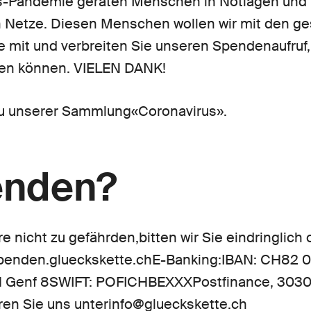
s-Pandemie geraten Menschen in Notlagen und f
n Netze. Diesen Menschen wollen wir mit den 
Sie mit und verbreiten Sie unseren Spendenaufruf,
fen können. VIELEN DANK!
zu unserer Sammlung«Coronavirus».
enden?
 nicht zu gefährden,bitten wir Sie eindringlich 
spenden.glueckskette.chE-Banking:IBAN: CH82 
211 Genf 8SWIFT: POFICHBEXXXPostfinance, 303
ren Sie uns unterinfo@glueckskette.ch