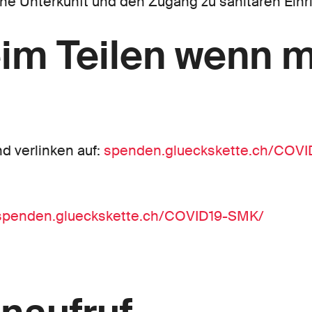
ne Unterkunft und den Zugang zu sanitären Ein
eim Teilen wenn 
d verlinken auf:
spenden.glueckskette.ch/COV
spenden.glueckskette.ch/COVID19-SMK/