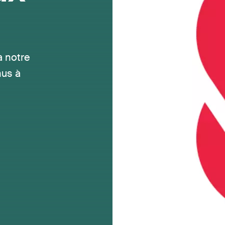
à notre
nus à