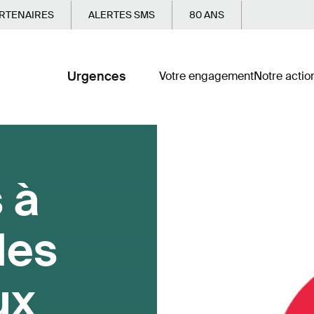
RTENAIRES
ALERTES SMS
80 ANS
Urgences
Votre engagement
Notre actio
 à
les
ux