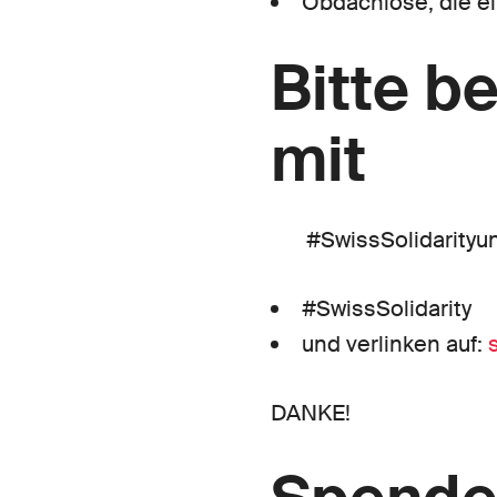
Obdachlose, die ei
Bitte b
mit
#SwissSolidarityun
#SwissSolidarity
und verlinken auf:
DANKE!