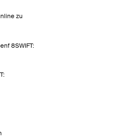
nline zu
Genf 8SWIFT:
T:
h