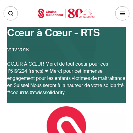
Skip to main content
Cœur à Cœur - RTS
21.12.2018
CŒUR À CŒUR Merci de tout coeur pour ces
1’519’224 francs! ❤ Merci pour cet immense
engagement pour les enfants victimes de maltraitance
en Suisse! Nous seront à la hauteur de votre solidarité.
#coeurrts #swisssolidarity