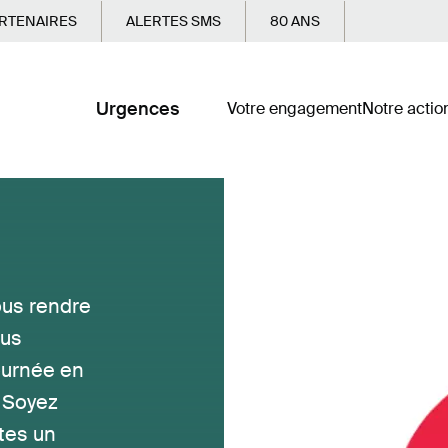
RTENAIRES
ALERTES SMS
80 ANS
Urgences
Votre engagement
Notre actio
ous rendre
ous
ournée en
. Soyez
tes un