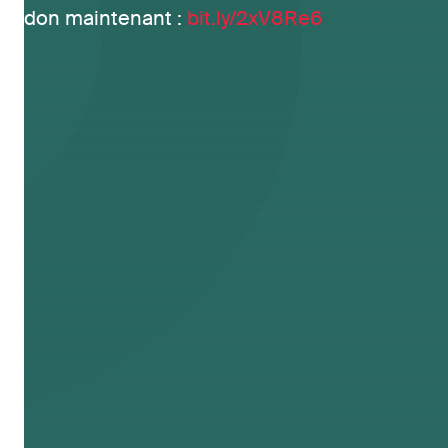
don maintenant :
bit.ly/2xV8Re6