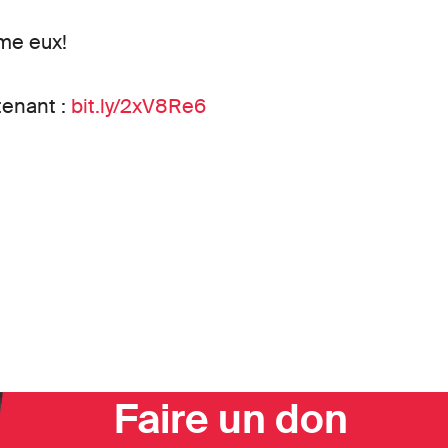
me eux!
tenant :
bit.ly/2xV8Re6
Faire un don