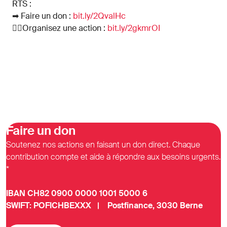
RTS :
➡ Faire un don :
bit.ly/2QvalHc
🏋‍♀Organisez une action :
bit.ly/2gkmrOI
Faire un don
Soutenez nos actions en faisant un don direct. Chaque
contribution compte et aide à répondre aux besoins urgents.
*
IBAN CH82 0900 0000 1001 5000 6
SWIFT: POFICHBEXXX | Postfinance, 3030 Berne