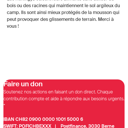
bois ou des racines qui maintiennent le sol argileux du
camp. Ils sont ainsi mieux protégés de la mousson qui
peut provoquer des glissements de terrain. Merci à
vous !
Faire un don
Soutenez nos actions en faisant un don direct. Chaque
contribution compte et aide à répondre aux besoins urgents.
*
IBAN CH82 0900 0000 1001 5000 6
SWIFT: POFICHBEXXX | Postfinance, 3030 Berne