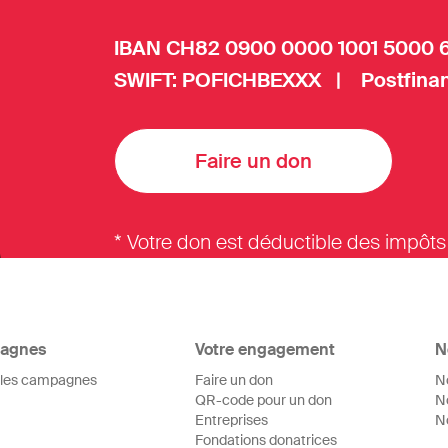
IBAN CH82 0900 0000 1001 5000 
SWIFT: POFICHBEXXX | Postfinan
Faire un don
* Votre don est déductible des impôts
agnes
Votre engagement
N
 les campagnes
Faire un don
N
QR-code pour un don
N
Entreprises
N
Fondations donatrices