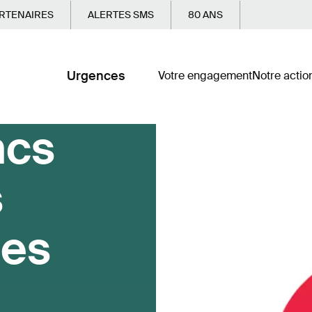
RTENAIRES
ALERTES SMS
80 ANS
Urgences
Votre engagement
Notre actio
ncs
s
les