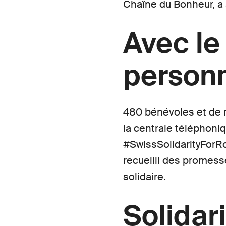
Chaîne du Bonheur, a 
Avec le
personn
480 bénévoles et de 
la centrale téléphoni
#SwissSolidarityForRo
recueilli des promess
solidaire.
Solidar