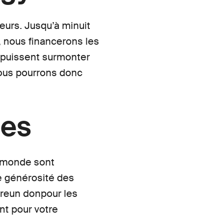
urs. Jusqu’à minuit
, nous financerons les
s puissent surmonter
ous pourrons donc
les
u monde sont
de générosité des
ireun donpour les
nt pour votre