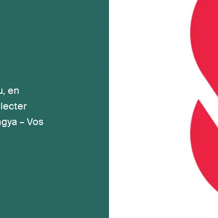
u, en
lecter
ngya – Vos